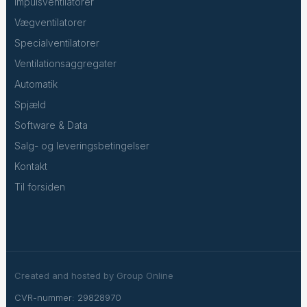
Impulsventilatorer
Vægventilatorer
Specialventilatorer
Ventilationsaggregater
Automatik
Spjæld
Software & Data
Salg- og leveringsbetingelser
Kontakt
Til forsiden
Created and hosted by Group Online
CVR-nummer: 29828970