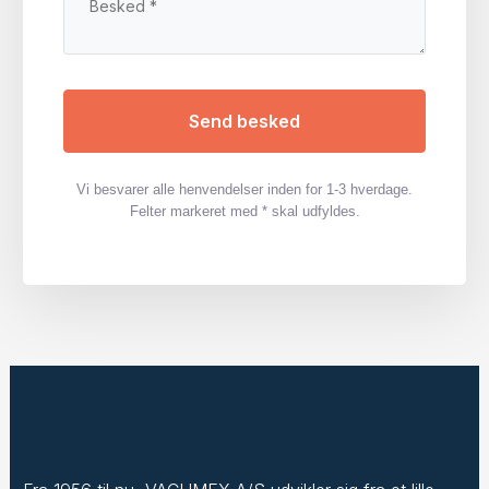
Vi besvarer alle henvendelser inden for 1-3 hverdage.
Felter markeret med * skal udfyldes.