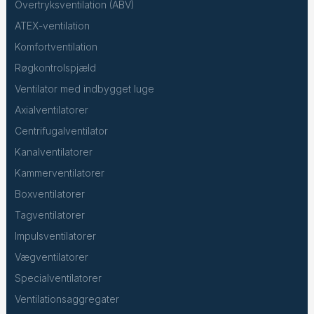
Overtryksventilation (ABV)
ATEX-ventilation
Komfortventilation
Røgkontrolspjæld
Ventilator med indbygget luge
Axialventilatorer
Centrifugalventilator
Kanalventilatorer
Kammerventilatorer
Boxventilatorer
Tagventilatorer
Impulsventilatorer
Vægventilatorer
Specialventilatorer
Ventilationsaggregater