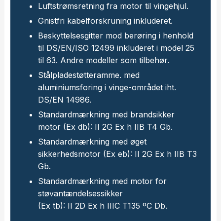
Luftstrømsretning fra motor til vingehjul.
Gnistfri kabelforskruning inkluderet.
Beskyttelsesgitter mod berøring i henhold
til DS/EN/ISO 12499 inkluderet i model 25
til 63. Andre modeller som tilbehør.
Stålpladestøtteramme. med
aluminiumsforing i vinge-området iht.
DS/EN 14986.
Standardmærkning med brandsikker
motor (Ex db): II 2G Ex h IIB T4 Gb.
Standardmærkning med øget
sikkerhedsmotor (Ex eb): II 2G Ex h IIB T3
Gb.
Standardmærkning med motor for
støvantændelsessikker
​(Ex tb): II 2D Ex h IIIC T135 ºC Db.