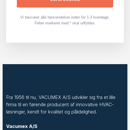
Vi besvarer alle henvendelser inden for 1-3 hverdage.
Felter markeret med * skal udfyldes.
Fra 1956 til nu, VACUMEX A/S udvikler sig fra et lille
firma til en førende producent af innovative HVAC-
løsninger, kendt for kvalitet og pålidelighed.
Vacumex A/S