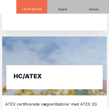
+45 88 826 474
English
German
HC/ATEX​
ATEX certificerede vægventilatorer med ATEX 2G