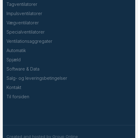
Tagventilatorer
Impulsventilatorer
Vægventilatorer
Specialventilatorer
Ventilationsaggregater
Automatik
Spjæld
Software & Data
Salg- og leveringsbetingelser
Kontakt
Til forsiden
Created and hosted by Group Online