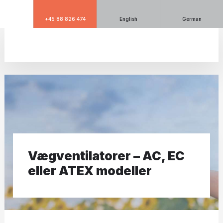
+45 88 826 474
English
German
​Vægventilatorer – AC, EC
eller ATEX modeller