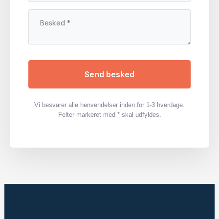
Vi besvarer alle henvendelser inden for 1-3 hverdage.
Felter markeret med * skal udfyldes.