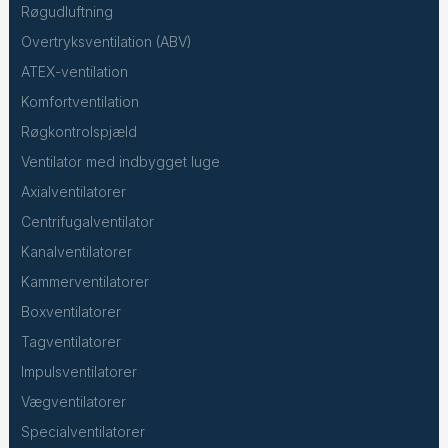
Røgudluftning
Overtryksventilation (ABV)
ATEX-ventilation
Komfortventilation
Røgkontrolspjæld
Ventilator med indbygget luge
Axialventilatorer
Centrifugalventilator
Kanalventilatorer
Kammerventilatorer
Boxventilatorer
Tagventilatorer
Impulsventilatorer
Vægventilatorer
Specialventilatorer