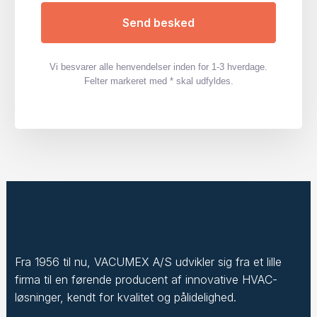
Vi besvarer alle henvendelser inden for 1-3 hverdage.
Felter markeret med * skal udfyldes.
Fra 1956 til nu, VACUMEX A/S udvikler sig fra et lille
firma til en førende producent af innovative HVAC-
løsninger, kendt for kvalitet og pålidelighed.