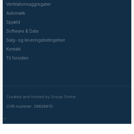
Ventilationsaggregater
Automatik
Spjæld
Software & Data
Salg- og leveringsbetingelser
Kontakt
Til forsiden
Created and hosted by Group Online
CVR-nummer: 29828970