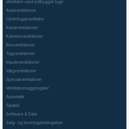
Ventilator med indbygget luge
Axialventilatorer
Centrifugalventilator
Kanalventilatorer
Kammerventilatorer
Boxventilatorer
Tagventilatorer
Impulsventilatorer
Vægventilatorer
Specialventilatorer
Ventilationsaggregater
Automatik
Spjæld
Software & Data
Salg- og leveringsbetingelser