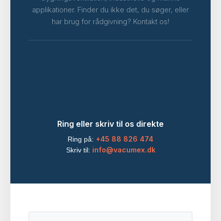
applikationer. Finder du ikke det, du søger, eller
har brug for rådgivning? Kontakt os!
Ring eller skriv til os direkte
+45 88 826 474
Ring på:
info@vacumex.dk
Skriv til: