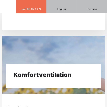
+45 88 826 474
English
German
Komfortventilation​