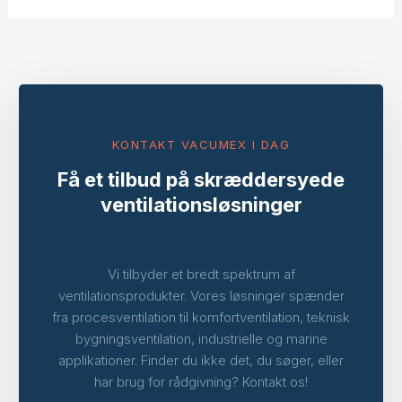
KONTAKT VACUMEX I DAG
Få et tilbud på skræddersyede
ventilationsløsninger
Vi tilbyder et bredt spektrum af
ventilationsprodukter. Vores løsninger spænder
fra procesventilation til komfortventilation, teknisk
bygningsventilation, industrielle og marine
applikationer. Finder du ikke det, du søger, eller
har brug for rådgivning? Kontakt os!