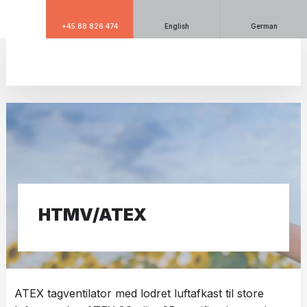
+45 88 826 474
English
German
​HTMV/ATEX
ATEX tagventilator med lodret luftafkast til store