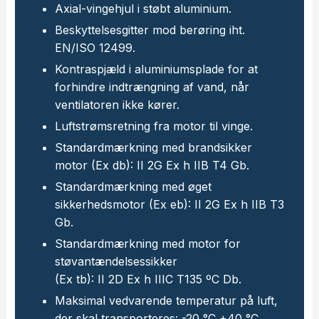
Axial-vingehjul i støbt aluminium.
Beskyttelsesgitter mod berøring iht.
EN/ISO 12499.
Kontraspjæld i aluminiumsplade for at
forhindre indtrængning af vand, når
ventilatoren ikke kører.
Luftstrømsretning fra motor til vinge.
Standardmærkning med brandsikker
motor (Ex db): II 2G Ex h IIB T4 Gb.
Standardmærkning med øget
sikkerhedsmotor (Ex eb): II 2G Ex h IIB T3
Gb.
Standardmærkning med motor for
støvantændelsessikker
​(Ex tb): II 2D Ex h IIIC T135 ºC Db.
Maksimal vedvarende temperatur på luft,
der skal transporteres: -20 °C +40 °C.