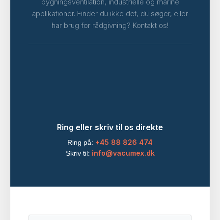
bygningsventilation, industrielle og marine
applikationer. Finder du ikke det, du søger, eller
har brug for rådgivning? Kontakt os!
Ring eller skriv til os direkte
+45 88 826 474
Ring på:
info@vacumex.dk
Skriv til: