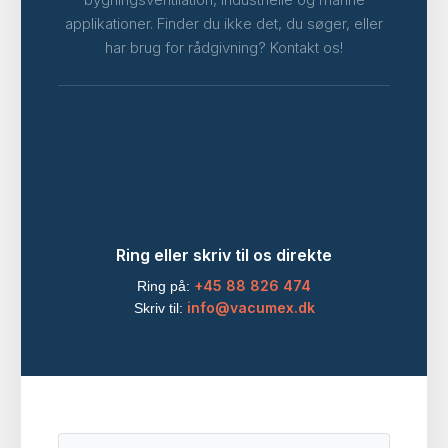
applikationer. Finder du ikke det, du søger, eller
har brug for rådgivning? Kontakt os!
Ring eller skriv til os direkte
+45 88 826 474
Ring på:
info@vacumex.dk
Skriv til: