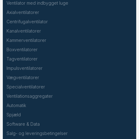
Ventilator med indbygget luge
Axialventilatorer
Centrifugalventilator
Kanalventilatorer
Kammerventilatorer
Boxventilatorer
Tagventilatorer
Impulsventilatorer
Vægventilatorer
Specialventilatorer
Ventilationsaggregater
Automatik
Spjæld
Software & Data
Salg- og leveringsbetingelser