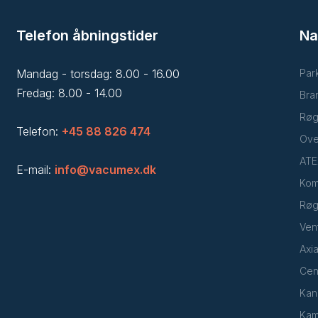
Telefon åbningstider
Na
Mandag - torsdag: 8.00 - 16.00
Park
Fredag: 8.00 - 14.00
Bra
Røg
Telefon:
+45 88 826 474
Ove
ATE
E-mail:
info@vacumex.dk
Kom
Røg
Ven
Axia
Cent
Kana
Kam