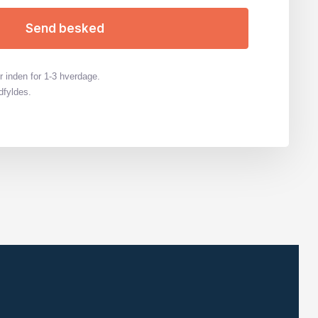
r inden for 1-3 hverdage.
dfyldes.