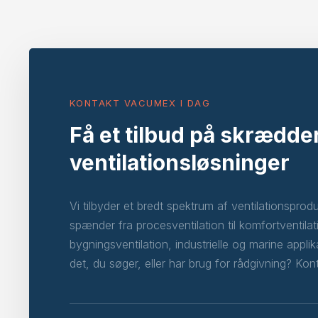
KONTAKT VACUMEX I DAG
Få et tilbud på skrædd
ventilationsløsninger
Vi tilbyder et bredt spektrum af ventilationsprod
spænder fra procesventilation til komfortventilat
bygningsventilation, industrielle og marine applik
det, du søger, eller har brug for rådgivning? Kon