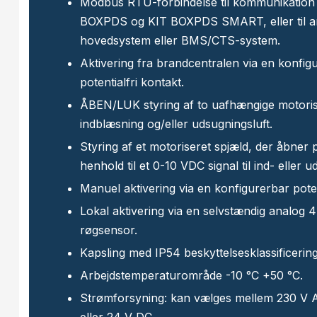
Modbus RTU-forbindelse til kommunikation
BOXPDS og KIT BOXPDS SMART, eller til 
hovedsystem eller BMS/CTS-system.
Aktivering fra brandcentralen via en konfig
potentialfri kontakt.
ÅBEN/LUK styring af to uafhængige motorise
indblæsning og/eller udsugningsluft.
Styring af et motoriseret spjæld, der åbner p
henhold til et 0-10 VDC signal til ind- eller u
Manuel aktivering via en konfigurerbar poten
Lokal aktivering via en selvstændig analog
røgsensor.
Kapsling med IP54 beskyttelsesklassificering
Arbejdstemperaturområde -10 °C +50 °C.
Strømforsyning: kan vælges mellem 230 V 