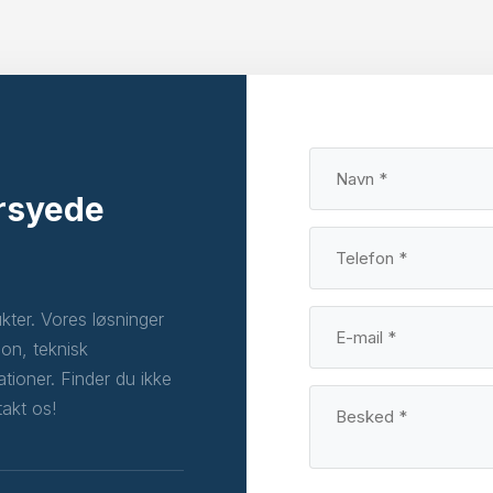
ersyede
ukter. Vores løsninger
ion, teknisk
ationer. Finder du ikke
takt os!