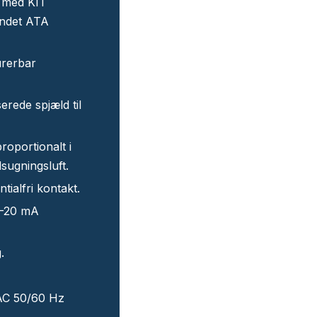
 med KIT
andet ATA
urerbar
rede spjæld til
roportionalt i
dsugningsluft.
tialfri kontakt.
 4-20 mA
.
AC 50/60 Hz