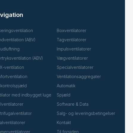
vigation
eringsventilation
Boxventilatorer
ndventilation (ABV)
Tagventilatorer
udluftning
Impulsventilatorer
rtryksventilation (ABV)
Vægventilatorer
X-ventilation
Specialventilatorer
fortventilation
Ventilationsaggregater
kontrolspjæld
Automatik
tilator med indbygget luge
Spjæld
lventilatorer
Software & Data
rifugalventilator
Salg- og leveringsbetingelser
lventilatorer
Kontakt
merventilatorer
Til forsiden