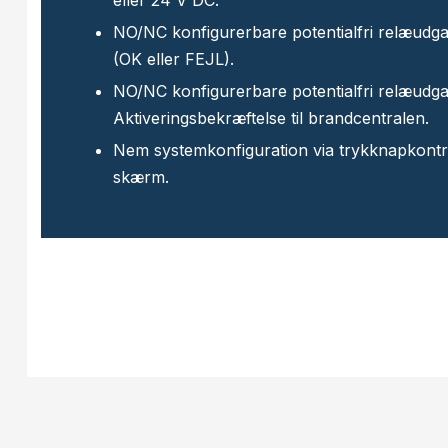
eller 24 V DC.
NO/NC konfigurerbare potentialfri relæud
(OK eller FEJL).
NO/NC konfigurerbare potentialfri relæudg
Aktiveringsbekræftelse til brandcentralen.
Nem systemkonfiguration via trykknapkont
skærm.