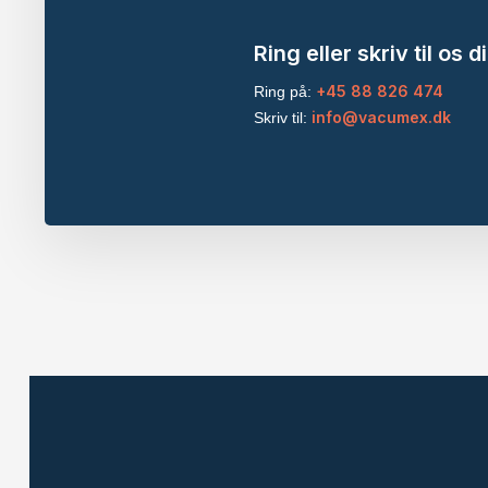
Ring eller skriv til os d
+45 88 826 474
Ring på:
info@vacumex.dk
Skriv til: