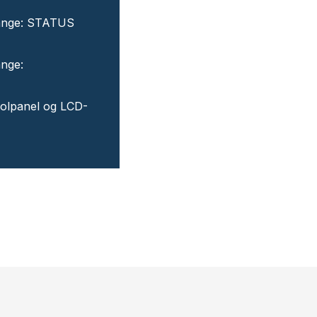
gange: STATUS
ange:
rolpanel og LCD-