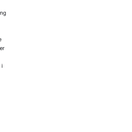
ing
e
er
 i