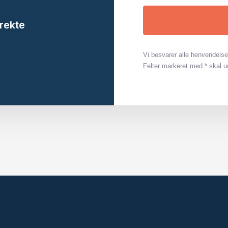
irekte
Vi besvarer alle henvendelse
Felter markeret med * skal u