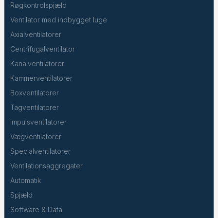
Røgkontrolspjæld
Ventilator med indbygget luge
Axialventilatorer
Centrifugalventilator
Kanalventilatorer
Kammerventilatorer
Boxventilatorer
Tagventilatorer
Impulsventilatorer
Vægventilatorer
Specialventilatorer
Ventilationsaggregater
Automatik
Spjæld
Software & Data