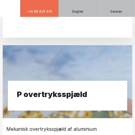
+45 88 826 474
English
German
​P overtryksspjæld
Mekanisk overtryksspjæld af aluminium