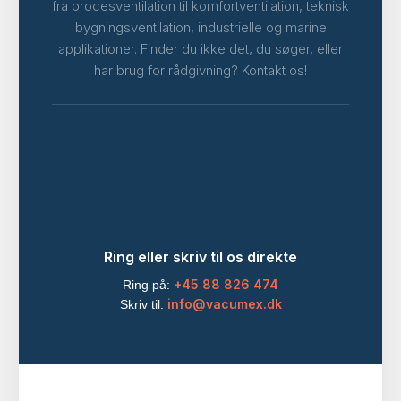
fra procesventilation til komfortventilation, teknisk
bygningsventilation, industrielle og marine
applikationer. Finder du ikke det, du søger, eller
har brug for rådgivning? Kontakt os!
Ring eller skriv til os direkte
+45 88 826 474
Ring på:
info@vacumex.dk
Skriv til: